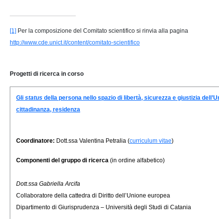
[1]
Per la composizione del Comitato scientifico si rinvia alla pagina
http://www.cde.unict.it/content/comitato-scientifico
Progetti di ricerca in corso
Gli
status
della persona nello spazio di libertà, sicurezza e giustizia dell’
cittadinanza, residenza
Coordinatore:
Dott.ssa Valentina Petralia (
curriculum vitae
)
Componenti del gruppo di ricerca
(in ordine alfabetico)
Dott.ssa Gabriella Arcifa
Collaboratore della cattedra di Diritto dell’Unione europea
Dipartimento di Giurisprudenza – Università degli Studi di Catania