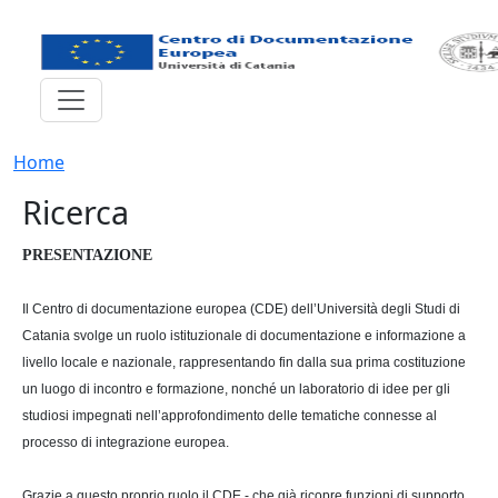
Salta al contenuto principale
BRICIOLE DI PANE
Home
Ricerca
PRESENTAZIONE
Il Centro di documentazione europea (CDE) dell’Università degli Studi di
Catania svolge un ruolo istituzionale di documentazione e informazione a
livello locale e nazionale, rappresentando fin dalla sua prima costituzione
un luogo di incontro e formazione, nonché un laboratorio di idee per gli
studiosi impegnati nell’approfondimento delle tematiche connesse al
processo di integrazione europea.
Grazie a questo proprio ruolo il CDE - che già ricopre funzioni di supporto